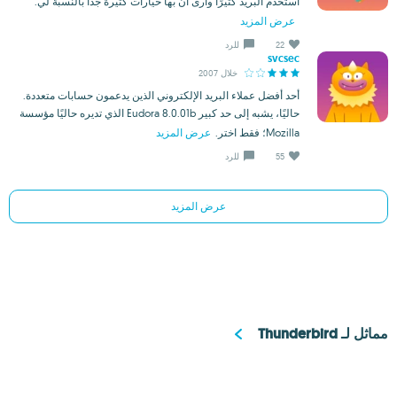
أستخدم البريد كثيرًا وأرى أن بها خيارات كثيرة جدًا بالنسبة لي.
عرض المزيد
22
للرد
svcsec
خلال 2007
أحد أفضل عملاء البريد الإلكتروني الذين يدعمون حسابات متعددة.
حاليًا، يشبه إلى حد كبير Eudora 8.0.01b الذي تديره حاليًا مؤسسة
Mozilla؛ فقط اختر.
عرض المزيد
55
للرد
عرض المزيد
مماثل لـ Thunderbird