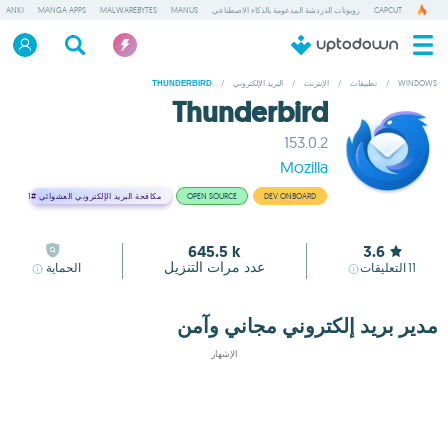
CAPCUT
روبوتات الدردشة المدعومة بالذكاء الاصطناعي
MANUS
MALWAREBYTES
MANGA APPS
ANKI
WINDOWS
/
تطبيقات
/
الإنترنت
/
البريد الإلكتروني
/
THUNDERBIRD
Thunderbird
153.0.2
Mozilla
DEV ONBOARD
OPEN SOURCE
مكافحة البريد الإلكتروني العشوائي
#1
645.5 k
3.6
عدد مرات التنزيل
11
التعليقات
الحماية
مدير بريد إلكتروني مجاني وآمن
الإشهار