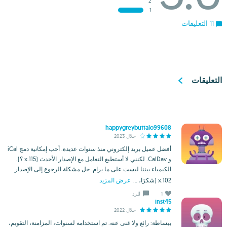
2
1
11 التعليقات
التعليقات
happygreybuffalo99608
خلال 2023
أفضل عميل بريد إلكتروني منذ سنوات عديدة. أحب إمكانية دمج iCal
و CalDav. لكنني لا أستطيع التعامل مع الإصدار الأحدث (115.x ؟).
الكيمياء بيننا ليست على ما يرام. حل مشكلة الرجوع إلى الإصدار
102.x (شكرًا، ...
عرض المزيد
1
للرد
inst45
خلال 2022
ببساطة: رائع ولا غنى عنه. تم استخدامه لسنوات، المزامنة، التقويم،