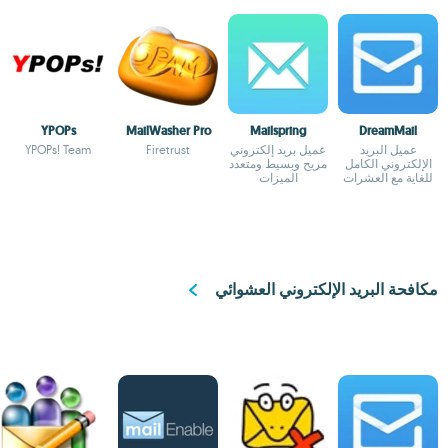
YPOPs
MailWasher Pro
Mailspring
DreamMail
عميل البريد
عميل بريد إلكتروني
Firetrust
YPOPs! Team
الإلكتروني الكامل
مريح وبسيط ومتعدد
للغاية مع العشرات
الميزات
من القوالب
مكافحة البريد الإلكتروني العشوائي