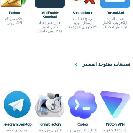
Eudora
MailEnable
Spamihilator
DreamMail
Standard
عميل البريد
مرشح فعال ضد
تحكم ببريدك
الإلكتروني الكامل
رسائل البريد
إعمل على إعداد
الالكتروني
للغاية مع العشرات
الإلكتروني المزعجة
خادم البريد
من القوالب
الإلكتروني خاصتك
في غضون ثوان
معدودات
تطبيقات مفتوحة المصدر
Telegram Desktop
FormatFactory
Codex
Proton VPN
شبكة VPN قوية
الرفيق الرسمي من
التحويل بين صيغ
تحدث إلى جميع