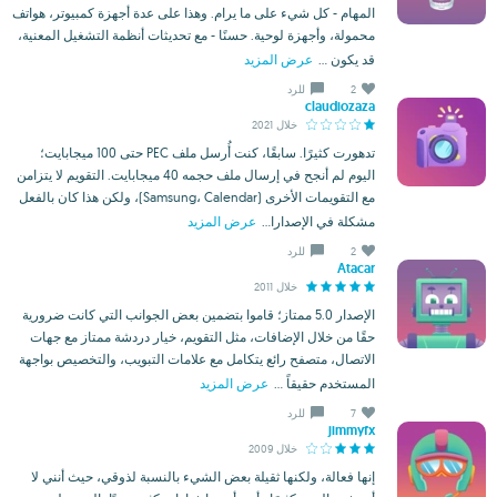
المهام - كل شيء على ما يرام. وهذا على عدة أجهزة كمبيوتر، هواتف
محمولة، وأجهزة لوحية. حسنًا - مع تحديثات أنظمة التشغيل المعنية،
قد يكون ...
عرض المزيد
2
للرد
claudiozaza
خلال 2021
تدهورت كثيرًا. سابقًا، كنت أُرسل ملف PEC حتى 100 ميجابايت؛
اليوم لم أنجح في إرسال ملف حجمه 40 ميجابايت. التقويم لا يتزامن
مع التقويمات الأخرى (Samsung، Calendar)، ولكن هذا كان بالفعل
مشكلة في الإصدارا...
عرض المزيد
2
للرد
Atacar
خلال 2011
الإصدار 5.0 ممتاز؛ قاموا بتضمين بعض الجوانب التي كانت ضرورية
حقًا من خلال الإضافات، مثل التقويم، خيار دردشة ممتاز مع جهات
الاتصال، متصفح رائع يتكامل مع علامات التبويب، والتخصيص بواجهة
المستخدم حقيقاً ...
عرض المزيد
7
للرد
jimmyfx
خلال 2009
إنها فعالة، ولكنها ثقيلة بعض الشيء بالنسبة لذوقي، حيث أنني لا