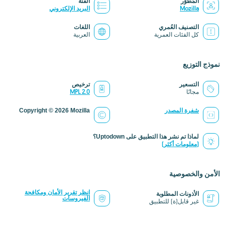
المُطوِّر
الفئة
Mozilla
البريد الإلكتروني
التصنيف العُمري
اللغات
كل الفئات العمرية
العربية
نموذج التوزيع
التسعير
ترخيص
مجانًا
MPL 2.0
شفرة المصدر
Copyright © 2026 Mozilla
لماذا تم نشر هذا التطبيق على Uptodown؟
(معلومات أكثر)
الأمن والخصوصية
انظر تقرير الأمان ومكافحة
الأذونات المطلوبة
الفيروسات
غير قابل(ة) للتطبيق