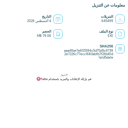
معلومات عن التنزيل
التنزيلات
التاريخ
645499
4 أغسطس 2026
نوع الملف
الحجم
79.06 MB
EXE
SHA256
aaa4fbe7e605594c5d75d5c9739
2e7226c77ecc1683abfb7f26b81d
1a1d5da1e
الإشهار
قم بإزالة الإعلانات والمزيد باستخدام Turbo