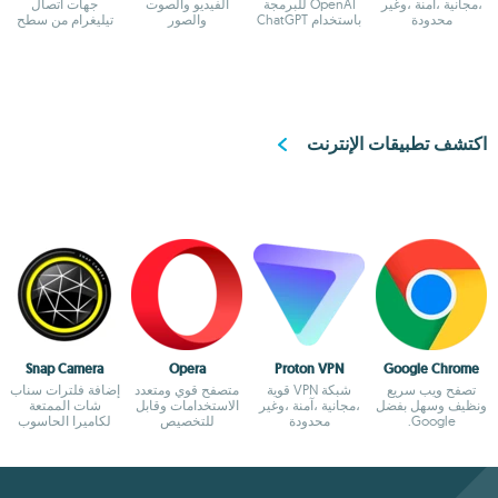
،مجانية ،آمنة ،وغير
OpenAI للبرمجة
الفيديو والصوت
جهات اتصال
محدودة
باستخدام ChatGPT
والصور
تيليغرام من سطح
المكتب
اكتشف تطبيقات الإنترنت
Snap Camera
Opera
Proton VPN
Google Chrome
تصفح ويب سريع
شبكة VPN قوية
متصفح قوي ومتعدد
إضافة فلترات سناب
ونظيف وسهل بفضل
،مجانية ،آمنة ،وغير
الاستخدامات وقابل
شات الممتعة
Google.
محدودة
للتخصيص
لكاميرا الحاسوب
الشخصي