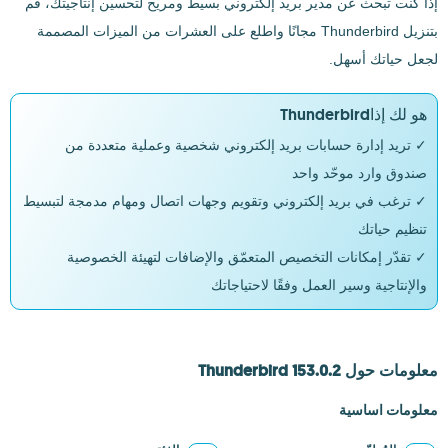
إذا كنت تبحث عن مدير بريد إلكتروني بسيط ومريح لتحسين إنتاجيتك، قم
بتنزيل Thunderbird مجانًا واطلع على العشرات من الميزات المصممة
لجعل حياتك أسهل.
هو لك إذاThunderbird
✓ تريد إدارة حسابات بريد إلكتروني شخصية وعملية متعددة من
صندوق وارد موحّد واحد
✓ ترغب في بريد إلكتروني وتقويم وجهات اتصال ومهام مدمجة لتبسيط
تنظيم حياتك
✓ تقدّر إمكانات التخصيص المتعمّق والإضافات لتهيئة الخصوصية
والإنتاجية وسير العمل وفقًا لاحتياجاتك
معلومات حول Thunderbird 153.0.2
معلومات اساسية